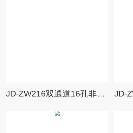
JD-ZW216双通道16孔非洲猪瘟检测仪