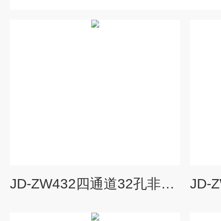
JD-ZW432四通道32孔非洲猪瘟检测仪