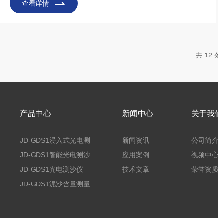
功安装了新一代校园气象站，为校园科普教育与气象监测提供了
查看详情
创新解决方案。该项目不仅彰显了竞道光电的技术实力，更成为
智慧校园建设的典型案例。 精准选址与定制化设计，确保数
据可靠性 项目团队前期对校园环境进行了详尽勘察，选择空
旷、无遮挡且远离污染源的区域作为安装点，确保气象站能精准
共 12
监测温度、湿度、风速、风向、雨量、气压等核心参数。设
产品中心
新闻中心
关于我
JD-GDS1浸入式光电测
新闻资讯
公司简
沙仪
JD-GDS1智能光电测沙
应用案例
视频中
仪
JD-GDS1光电测沙仪
技术文章
荣誉资
JD-GDS1泥沙含量测量
系统