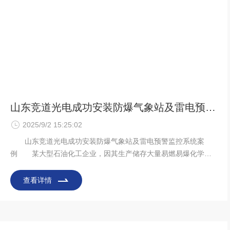
山东竞道光电成功安装防爆气象站及雷电预警监控系统
2025/9/2 15:25:02
山东竞道光电成功安装防爆气象站及雷电预警监控系统案
例 某大型石油化工企业，因其生产储存大量易燃易爆化学
品，对气象监测及雷电防护的要求。为有效应对天气，保障安全
生产，该企业选择与在环境监测领域经验丰富的山东竞道光电合
查看详情
作。 山东竞道光电为其安装的防爆气象站，采用 Ex d IIC T6
Ga 级防爆设计，可有效抵御油气泄漏引发的爆炸风险，防护等级
达 IP66，能防尘防水、抗油气腐蚀，确保在恶劣环境下稳定运
行。站内集成高精度传感器，可实时监测风速、风向、温度、湿