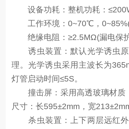
设备功耗：整机功耗：≤200W;
工作环境：0~70℃，0~85%
绝缘电阻：≥2.5MΩ(漏电保护
诱虫装置：默认光学诱虫原
理。光学诱虫采用主波长为365
灯管启动时间≤5S。
撞击屏：采用高透玻璃材质，互
尺寸：长595±2mm，宽213±2
杀虫装置：上下两层远红外