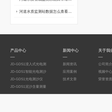
河道水质监测站数据怎么查看与导出
产品中心
新闻中心
关于我
JD-GDS1浸入式光电测
新闻资讯
公司简
沙仪
JD-GDS1智能光电测沙
应用案例
视频中
仪
JD-GDS1光电测沙仪
技术文章
荣誉资
JD-GDS1泥沙含量测量
系统
版权所有 © 2026 竞道光电
备案号：鲁ICP备20021226号-16