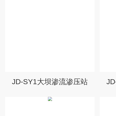
JD-SY1大坝渗流渗压站
J