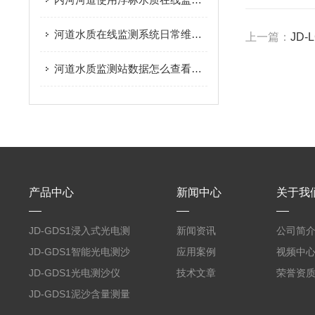
河道水质在线监测系统日常维护需要做哪些工作
上一篇：
JD
河道水质监测站数据怎么查看与导出
产品中心
新闻中心
关于我
JD-GDS1浸入式光电测
新闻资讯
公司简
沙仪
JD-GDS1智能光电测沙
应用案例
视频中
仪
JD-GDS1光电测沙仪
技术文章
荣誉资
JD-GDS1泥沙含量测量