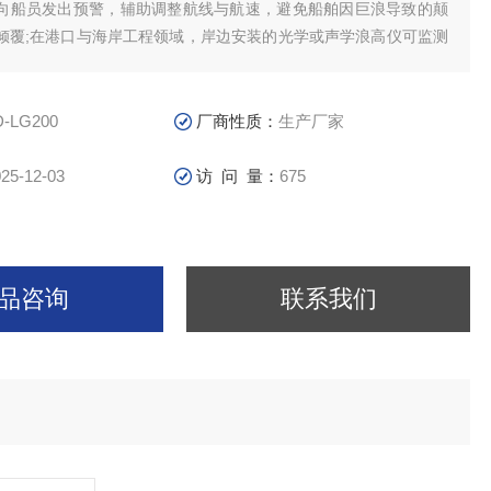
向船员发出预警，辅助调整航线与航速，避免船舶因巨浪导致的颠
倾覆;在港口与海岸工程领域，岸边安装的光学或声学浪高仪可监测
高变化，当浪高超过 1.5m 时，港口会暂停集装箱装卸作业，防止
备事故;在海洋灾害预警领域，布放在外海的
D-LG200
厂商性质：
生产厂家
25-12-03
访 问 量：
675
品咨询
联系我们