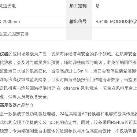
竞道光电
加工定制
是
0-2000mm
输出信号
RS485-MODBUS协
垂直式固定安装
仪器
的应用场景极为广泛，贯穿海洋经济与安全的多个领域。在航海安全
抗浪极，会及时向船员发出预警，辅助调整航线与航速，避免船舶因巨浪
监测港口水域的浪高变化，当浪高超过 1.5m 时，港口会暂停集装箱装
浮标浪高仪组成监测网络，可实时向海洋预报部门传输海浪数据，当监测到有效
居民撤离与渔船回港提供指导;在 offshore 风电领域 ，安装在风
业，保障人员与设备安全。
高度仪器
产品简介
一款集成了低功耗微处理器、24位高精度AD转换器和电容式波高传感
构实现了便捷的安装与出色的稳定性。同时，设备采用RS485长距离
定，专为精确测量自由流体的波浪参数与水位高度而设计，不仅功耗极