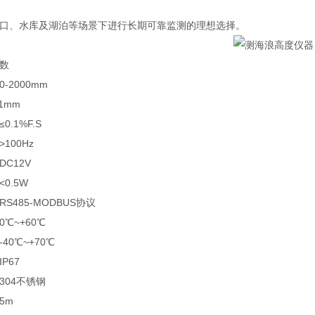
、水库及湖泊等场景下进行长期可靠监测的理想选择。
数
2000mm
1mm
1%F.S
00Hz
C12V
.5W
485-MODBUS协议
~+60℃
0℃~+70℃
67
04不锈钢
5m