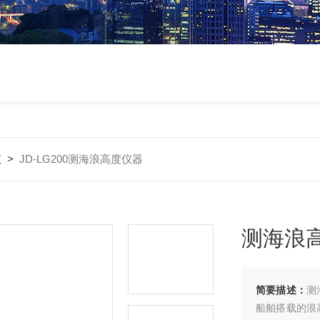
仪
>
JD-LG200测海浪高度仪器
测海浪
简要描述：
测
船舶搭载的浪