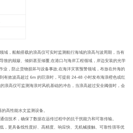
议
领域，船舶搭载的浪高仪可实时监测航行海域的浪高与波周期，当有
导致的颠簸、倾斜甚至倾覆;在港口与海岸工程领域，岸边安装的光学
卸作业，防止货物损坏与设备事故;在海洋灾害预警领域，布放在外海的
波高超过 6m 的巨浪时，可提前 24-48 小时发布海浪橙色或红
电平台上的浪高仪可监测海浪对风机基础的冲击，当浪高超过安全阈值时，会
器的高性能水文监测设备。
通信技术，确保了数据在远传过程中的抗干扰能力和可靠传输。
低，更具备线性度好、高精度、响应快、无机械接触、可靠性强等优