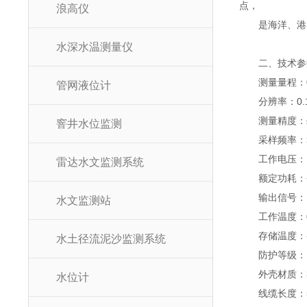
点，
浪高仪
是海洋、港口
水深水温测量仪
二、技术参
测量量程：0-
管网液位计
分辨率：0.
测量精度：≤0.
窨井水位监测
采样频率：>1
工作电压：D
雷达水文监测系统
额定功耗：<0
输出信号：RS
水文监测站
工作温度：0℃
存储温度：-4
水土径流泥沙监测系统
防护等级：IP
外壳材质：3
水位计
线缆长度：