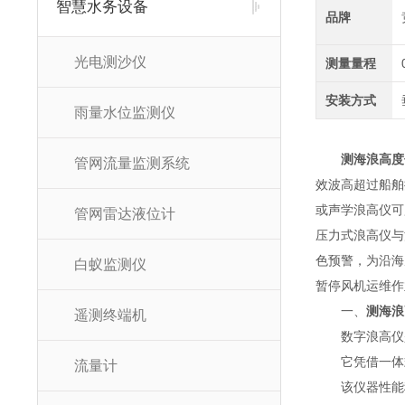
智慧水务设备
品牌
光电测沙仪
测量量程
安装方式
雨量水位监测仪
测海浪高度
管网流量监测系统
效波高超过船舶
或声学浪高仪可
管网雷达液位计
压力式浪高仪与
色预警，为沿海
白蚁监测仪
暂停风机运维作
一、
测海浪
遥测终端机
数字浪高仪是
它凭借一体式结
流量计
该仪器性能稳