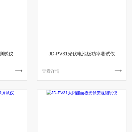
率测试仪
JD-PV31光伏电池板功率测试仪
查看详情