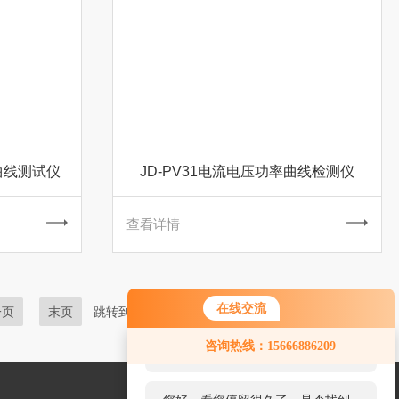
v曲线测试仪
JD-PV31电流电压功率曲线检测仪
查看详情
在线交流
一页
末页
跳转到第
页
您好！欢迎前来咨询，很高兴为您
咨询热线：15666886209
服务，请问您要咨询什么问题呢？