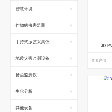
智慧环境
作物病虫害监测
手持式振弦采集仪
JD-
地质灾害监测设备
查看详情
扬尘监测仪
生化分析
其他设备