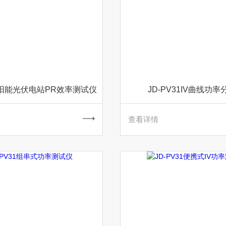
1太阳能光伏电站PR效率测试仪
JD-PV31IV曲线功
查看详情