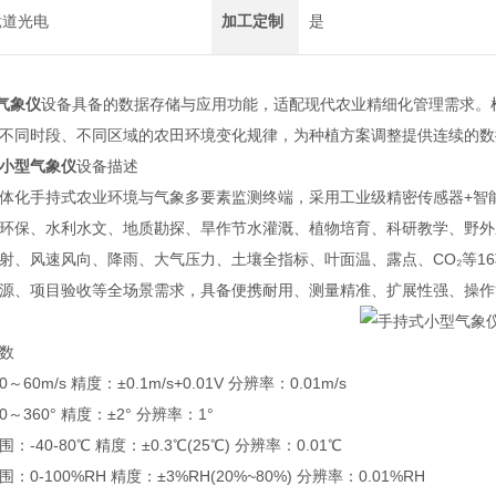
竞道光电
加工定制
是
气象仪
设备具备的数据存储与应用功能，适配现代农业精细化管理需求。
不同时段、不同区域的农田环境变化规律，为种植方案调整提供连续的数
小型气象仪
设备描述
手持式农业环境与气象多要素监测终端，采用工业级精密传感器+智能处理
环保、水利水文、地质勘探、旱作节水灌溉、植物培育、科研教学、野外
射、风速风向、降雨、大气压力、土壤全指标、叶面温、露点、CO₂等1
源、项目验收等全场景需求，具备便携耐用、测量精准、扩展性强、操作
数
m/s 精度：±0.1m/s+0.01V 分辨率：0.01m/s
60° 精度：±2° 分辨率：1°
0-80℃ 精度：±0.3℃(25℃) 分辨率：0.01℃
100%RH 精度：±3%RH(20%~80%) 分辨率：0.01%RH