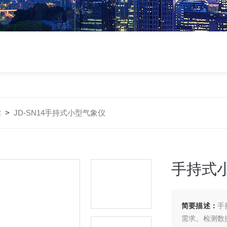
站
>
JD-SN14手持式小型气象仪
手持式
简要描述：
手
需求。检测数