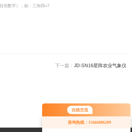
拉伯数字），如：三加四=7
下一篇：
JD-SN16星阵农业气象仪
在线交流
您好！欢迎前来咨询，很高兴为您
咨询热线：15666886209
服务，请问您要咨询什么问题呢？