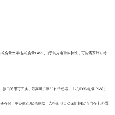
高粘粒含量土壤(粘粒含量>45%)由于其介电弛豫特性，可能需要针对特
通用可互换，最高可扩展32种传感器，主机IP65/电极IP68防
sh存储：单参数2.8亿条数据，支持断电自动保护标配4G内存卡/外置