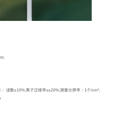
H;
读数±10%;离子迁移率≤±20%;测量分辨率：1个/cm³;
w