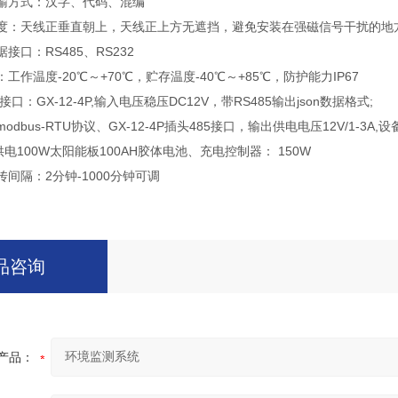
输方式：汉字、代码、混编
度：天线正垂直朝上，天线正上方无遮挡，避免安装在强磁信号干扰的地
接口：RS485、RS232
工作温度-20℃～+70℃，贮存温度-40℃～+85℃，防护能力IP67
GX-12-4P,输入电压稳压DC12V，带RS485输出json数据格式;
dbus-RTU协议、GX-12-4P插头485接口，输出供电电压12V/1-3A,
100W太阳能板100AH胶体电池、充电控制器： 150W
间隔：2分钟-1000分钟可调
品咨询
产品：