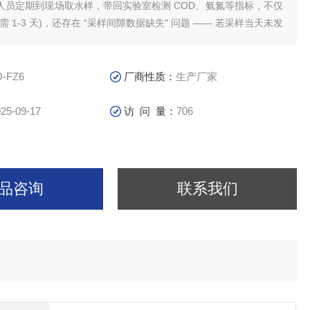
人员定期到现场取水样，带回实验室检测 COD、氨氮等指标，不仅
需 1-3 天)，还存在 “采样间隙数据缺失" 问题 —— 若采样当天未发
法捕捉突发污染事件。而智慧系统通过布设物联网传感器，可实时
D-FZ6
厂商性质：
生产厂家
25-09-17
访 问 量：
706
品咨询
联系我们