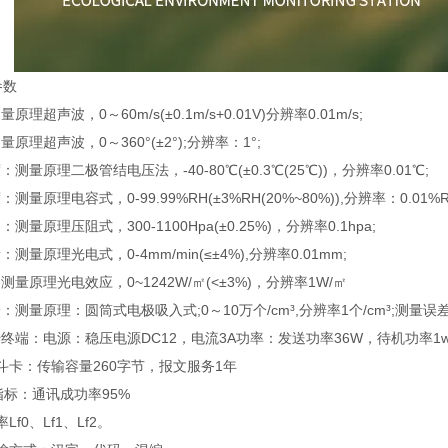
参数
超声波，0～60m/s(±0.1m/s+0.01V)分辨率0.01m/s;
理超声波，0～360°(±2°);分辨率：1°;
量原理二极管结电压法，-40-80℃(±0.3℃(25℃))，分辨率0.01℃;
量原理电容式，0-99.99%RH(±3%RH(20%~80%)),分辨率：0.01%R
量原理压阻式，300-1100Hpa(±0.25%)，分辨率0.1hpa;
量原理光电式，0-4mm/min(≤±4%),分辨率0.01mm;
量原理光电效应，0~1242W/㎡(<±3%)，分辨率1W/㎡
测量原理：圆筒式电极吸入式;0～10万个/cm³,分辨率1个/cm³;测量误差： 
终端：电源：稳压电源DC12，电流3A功率：发送功率36W，待机功率1
斗卡：传输容量260字节，报文服务1年
指标：通讯成功率95%
f0、Lf1、Lf2。