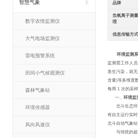
智慧气象
品牌
负氧离子测
数字农情监测仪
理
信息传输方
大气电场监测仪
环境监测
雷电预警系统
监测需工作人员定
发生污染，就无
田间小气候观测仪
含量)等多维度
每周 1 次的
森林气象站
一、
环境监
北斗生态环境监
环境传感器
有自主运行实时
北斗自动气象站
风向风速仪
与传统的超声