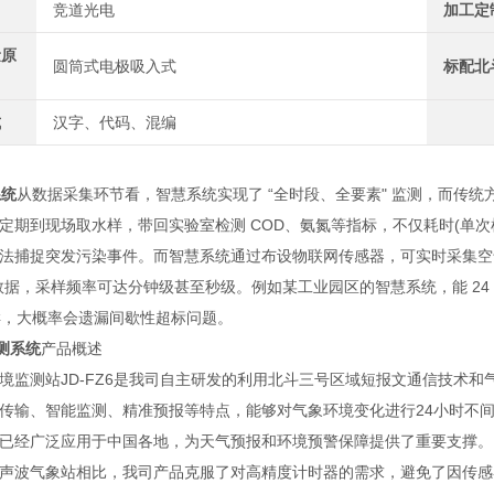
竞道光电
加工定
量原
圆筒式电极吸入式
标配北
式
汉字、代码、混编
系统
从数据采集环节看，智慧系统实现了 “全时段、全要素" 监测，而传统
期到现场取水样，带回实验室检测 COD、氨氮等指标，不仅耗时(单次检测需
法捕捉突发污染事件。而智慧系统通过布设物联网传感器，可实时采集空气(PM2
数据，采样频率可达分钟级甚至秒级。例如某工业园区的智慧系统，能 24 
采样，大概率会遗漏间歇性超标问题。
测系统
产品概述
测站JD-FZ6是我司自主研发的利用北斗三号区域短报文通信技术和
传输、智能监测、精准预报等特点，能够对气象环境变化进行24小时不
已经广泛应用于中国各地，为天气预报和环境预警保障提供了重要支撑。
波气象站相比，我司产品克服了对高精度计时器的需求，避免了因传感