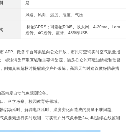
制
是
风速、风向、温度、湿度、气压
.标配GPRS；可选配RJ45、以太网、4-20ma、Lora
式
透传、4G透传、蓝牙、485转USB
市 APP、政务平台等渠道向公众开放，市民可查询实时空气质量指
示，标注污染严重区域和主要污染源，满足公众的环境知情权和监督
，例如臭氧超标时提醒减少户外锻炼，高温天气时建议做好防暑措
的高精度自动气象观测设备。
口、科学考察、校园教育等领域。
器启动延时、解调电路延时、温度变化而造成的测量不准问题。
象要素进行实时观测，可实现户外气象参数24小时连续在线监测，