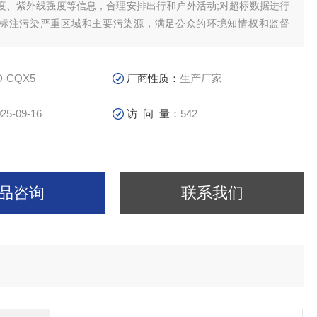
度、紫外线强度等信息，合理安排出行和户外活动;对超标数据进行
标注污染严重区域和主要污染源，满足公众的环境知情权和监督
社区等人员密集场所，气象站数据联动电子屏实时显示环境信息和
如臭氧超标时提醒减少户外锻炼，高温天气时
D-CQX5
厂商性质：
生产厂家
25-09-16
访 问 量：
542
品咨询
联系我们