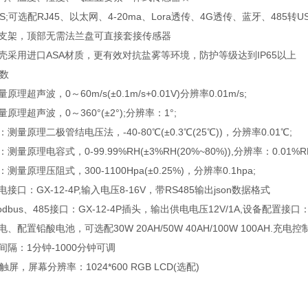
;可选配RJ45、以太网、4-20ma、Lora透传、4G透传、蓝牙、485转
支架，顶部无需法兰盘可直接套接传感器
采用进口ASA材质，更有效对抗盐雾等环境，防护等级达到IP65以上
数
超声波，0～60m/s(±0.1m/s+0.01V)分辨率0.01m/s;
理超声波，0～360°(±2°);分辨率：1°;
原理二极管结电压法，-40-80℃(±0.3℃(25℃))，分辨率0.01℃;
原理电容式，0-99.99%RH(±3%RH(20%~80%)),分辨率：0.01%R
原理压阻式，300-1100Hpa(±0.25%)，分辨率0.1hpa;
：GX-12-4P,输入电压8-16V，带RS485输出json数据格式
bus、485接口：GX-12-4P插头，输出供电电压12V/1A,设备配置接口：
配置铅酸电池，可选配30W 20AH/50W 40AH/100W 100AH.充
隔：1分钟-1000分钟可调
，屏幕分辨率：1024*600 RGB LCD(选配)