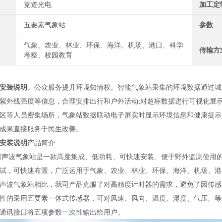
竞道光电
加工定
五要素气象站
参数
气象、农业、林业、环保、海洋、机场、港口、科学
传输方
考察、校园教育
安装说明
。公众服务提升环境知情权。智能气象站采集的环境数据通过城
紫外线强度等信息，合理安排出行和户外活动;对超标数据进行可视化展
区等人员密集场所，气象站数据联动电子屏实时显示环境信息和健康提示
成果直接服务于民生改善。
安装说明
产品简介
超声波气象站是一款高度集成、低功耗、可快速安装、便于野外监测使用
，可快速布置，广泛运用于气象、农业、林业、环保、海洋、机场、港
波气象站相比，我司产品克服了对高精度计时器的需求，避免了因传感
的采用五要素一体式传感器，可对风速、风向、温度、湿度、气压、等气
讯接口将五项参数一次性输出给用户。