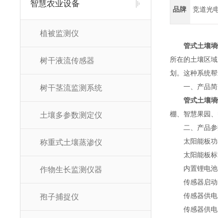
智慧农业设备
品牌
竞道光
植被监测仪
管式土壤墒
所在的土壤区域
树干液流传感器
划。这种系统帮
一、产品简
树干茎流监测系统
管式土壤墒
棚、智慧果园、
土壤多参数测定仪
二、产品参
太阳能板功率
称重式土壤蒸渗仪
太阳能板标准
内置锂电池容量
作物生长监测仪器
传感器启动时
传感器供电电
孢子捕捉仪
传感器供电电