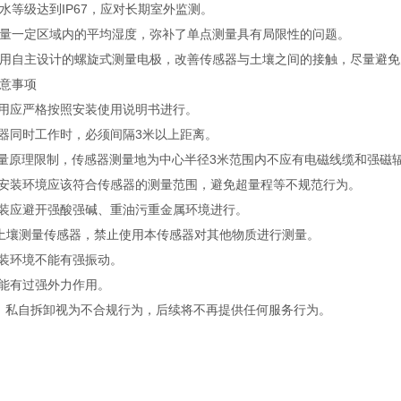
级达到IP67，应对长期室外监测。
一定区域内的平均湿度，弥补了单点测量具有局限性的问题。
自主设计的螺旋式测量电极，改善传感器与土壤之间的接触，尽量避免
意事项
用应严格按照安装使用说明书进行。
器同时工作时，必须间隔3米以上距离。
原理限制，传感器测量地为中心半径3米范围内不应有电磁线缆和强磁
安装环境应该符合传感器的测量范围，避免超量程等不规范行为。
装应避开强酸强碱、重油污重金属环境进行。
土壤测量传感器，禁止使用本传感器对其他物质进行测量。
装环境不能有强振动。
能有过强外力作用。
，私自拆卸视为不合规行为，后续将不再提供任何服务行为。