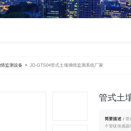
墒情监测设备
>
JD-GTS04管式土壤墒情监测系统厂家
管式土
简要描述：
管
个管状传感器