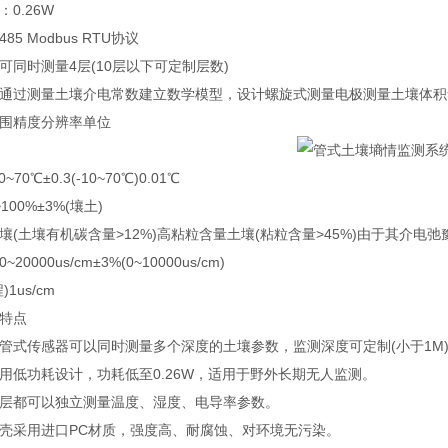
.26W
 Modbus RTU协议
时测量4层(10层以下可定制层数)
过测量土壤介电常数建立数学模型，设计螺旋式测量电极测量土壤体积
精度分辨率单位
℃±0.3(-10~70℃)0.01℃
0%±3%(壤土)
土壤有机碳含量>12%)高粘粒含量土壤(粘粒含量>45%)由于其介电弛豫
00us/cm±3%(0~10000us/cm)
1us/cm
特点
传感器可以同时测量多个深度的土壤参数，监测深度可定制(小于1M
功耗设计，功耗低至0.26W，适用于野外长期无人监测。
都可以独立测量温度、湿度、电导率参数。
采用进口PC材质，强度高、耐腐蚀、对环境无污染。