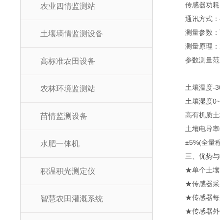
传感器功耗：0
农业四情监测站
通讯方式：485
测量参数：可同
土壤墒情监测设备
测量原理：通
参数测量范围
高标准农田设备
土壤温度-30~70
农林环境监测站
土壤湿度0~10
高有机质土壤(
苗情监测设备
土壤电导率0~200
±5%(全量程)
水肥一体机
三、优势与
★单个土壤管式
积温积光测定仪
★传感器采用低
★传感器每层
智慧农田灌溉系统
★传感器外壳