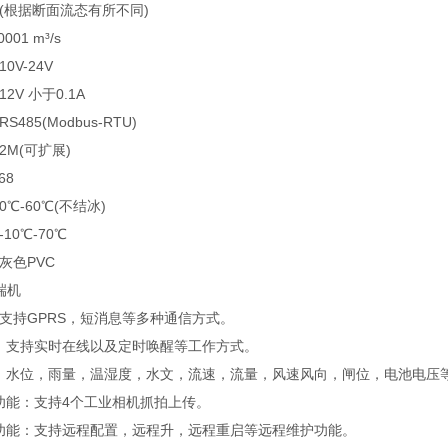
根据断面流态有所不同)
1 m³/s
V-24V
 小于0.1A
5(Modbus-RTU)
M(可扩展)
68
-60℃(不结冰)
0℃-70℃
色PVC
端机
持GPRS，短消息等多种通信方式。
：支持实时在线以及定时唤醒等工作方式。
：水位，雨量，温湿度，水文，流速，流量，风速风向，闸位，电池电压
能：支持4个工业相机抓拍上传。
功能：支持远程配置，远程升，远程重启等远程维护功能。