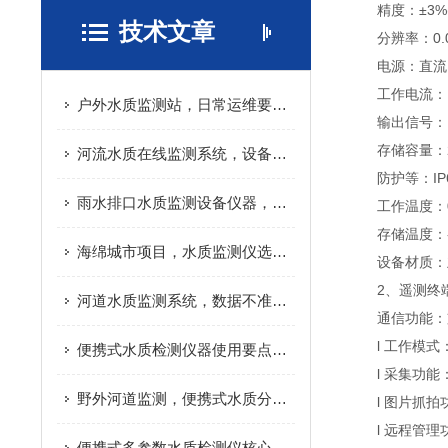
精度：±3%(
技术文章
分辨率：0.000
电源：直流10
工作电流：12V
户外水质监测站，日常运维要做哪些工作
输出信号：RS48
存储容量：2
河流水质在线监测系统，设备成本主要花在哪
防护等：IP
雨水排口水质监测设备仪器，避坑实用指南
工作温度：0℃
存储温度：-1
海绵城市项目，水质监测仪选型要点
设备材质：灰
2、遥测终
河道水质监测系统，数据不准是什么原因
通信功能：支
l 工作模式
便携式水质检测仪器使用要点，减少检测数据误差
l 采集功能
野外河道监测，便携式水质分析仪实际应用分享
l 图片抓拍功
l 远程管理
便携式多参数水质检测仪核心原理，看完快速搞懂