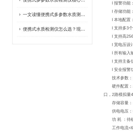
l 报警功能
l 存储功能：
一文读懂便携式多参数水质测定仪，户外检测不再难
l 本地配置：
l 支持多3个
便携式水质检测仪怎么选？现场水质检测实用指南
l 支持高25
l 宽电压设
l 所有输入
l 支持主备信
l 安全报警
技术参数：
硬件配置：2路
口，2路模拟量4
存储容量：16
供电电压：6-
功 耗 ：待机电
工作电流<6Ma