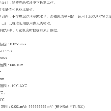
壳设计，能够在恶劣环境下长期工作。
时流量值和累积流量值。
动部件，不存在泥沙堵塞或水草、杂物缠绕等问题，适用于泥沙悬浮物含
，出厂已校准长期使用也无需校准。
接收软件，可读取实时数据和累计数据。
0.02-5m/s
1cm/s
/s
：0m-10m
m
mm
：-10℃-60℃
℃，
1℃
0.001m³/h-999999999 m³/h(根据断面可以增加)