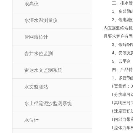
三、排水管网
浪高仪
1、多普勒超
2、锂电池供电
水深水温测量仪
内置遥测终端机
且要求客户有固
管网液位计
3、镀锌钢管
4、安装支架
窨井水位监测
5、云平台
四、产品特
雷达水文监测系统
1、多普勒流
l 宽量程：0.0
水文监测站
l 分辨率可达1
l 高响应时间
水土径流泥沙监测系统
l 速度面积
l 内部自带
水位计
l 流体力学