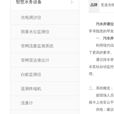
智慧水务设备
品牌
竞道光
光电测沙仪
污水井液位
常等隐患的早发
雨量水位监测仪
一、
污水井
利用现代信息
管网流量监测系统
了更高的要求。
通过排水管网
管网雷达液位计
水泵站自动监控
理。
白蚁监测仪
二、系统概览：
遥测终端机
据现场人员反
插卡上传至云平
流量计
供电：建议采用