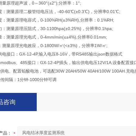
理超声波，0～360°(±2°);分辨率：1°;
量原理二极管结电压法，-40-60℃(±0.3℃)，分辨率0.01℃;
量原理电容式，0-100%RH(±3%RH),分辨率：0.1%RH;
原理压阻式，30-1100hpa(±0.25%)，分辨率0.1hpa;
量原理光电式，0-4mm/min(≤±4%),分辨率0.01mm;
原理光电效应，0-1800W/㎡(<±3%)，分辨率1W/㎡;
口：GX-12-4P,输入电压8-16V，带RS485输出json数据格式
dbus、485接口：GX-12-4P插头，输出供电电压12V/1A,设备配置接口
、配置铅酸电池，可选配30W 20AH/50W 40AH/100W 100AH.
间隔：1分钟-1000分钟可调
品咨询
产品：