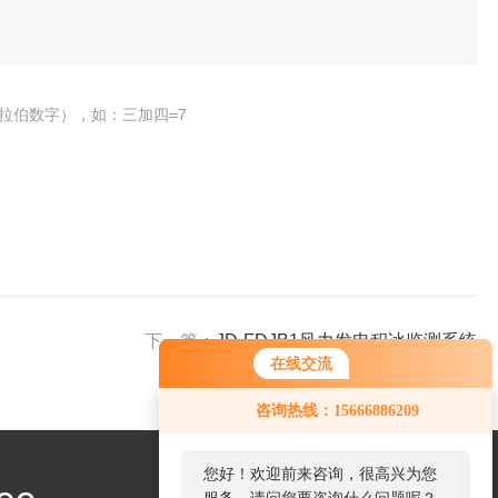
拉伯数字），如：三加四=7
下一篇：
JD-FDJB1风力发电积冰监测系统
在线交流
您好！欢迎前来咨询，很高兴为您
咨询热线：15666886209
服务，请问您要咨询什么问题呢？
您好，看您停留很久了，是否找到