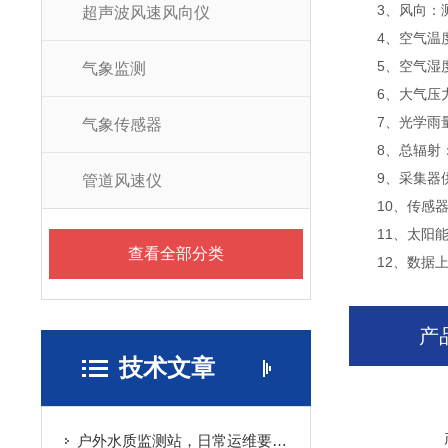
3、风向：测量原
超声波风速风向仪
4、空气温度：测
5、空气湿度：测
气象监测
6、大气压力：测量
7、光学雨量：测
气象传感器
8、总辐射：测量
9、采集器供电接
管道风速仪
10、传感器mo
11、太阳能供电
查看全部分类
12、数据上传
产
技术文章
户外水质监测站，日常运维要做哪些工作