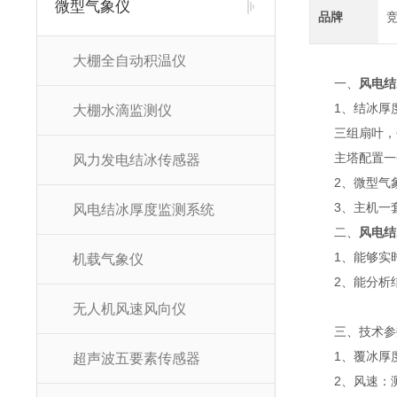
微型气象仪
品牌
大棚全自动积温仪
一、
风电结
1、结冰厚度
大棚水滴监测仪
三组扇叶，每组
主塔配置一个结
风力发电结冰传感器
2、微型气象
3、主机一套
风电结冰厚度监测系统
二、
风电结
1、能够实时
机载气象仪
2、能分析结
无人机风速风向仪
三、技术参
1、覆冰厚度：测
超声波五要素传感器
2、风速：测量原理