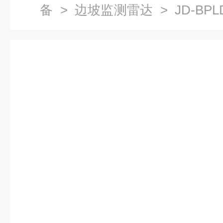
备
>
边坡监测雷达
> JD-B
雷达