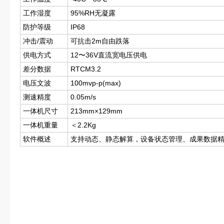
工作湿度
95%RH无凝露
防护等级
IP68
冲击/震动
可抗击2m自由跌落
供电方式
12〜36V直流宽电压供电
差分数据
RTCM3.2
电压文波
100mvp-p(max)
测速精度
0.05m/s
一体机尺寸
213mm×129mm
一体机重量
＜2.2Kg
软件概述
支持动态、静态解算，设备状态管理、成果数据