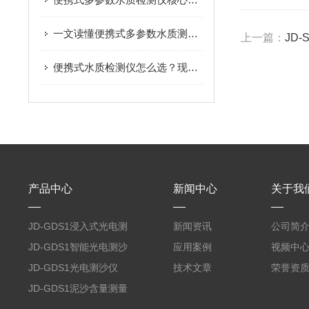
一文读懂便携式多参数水质测定仪，户外检测不再难
上一篇：
JD
便携式水质检测仪怎么选？现场水质检测实用指南
产品中心
新闻中心
关于我
JD-GDS1浸入式光电测
新闻资讯
公司简
沙仪
JD-GDS1智能光电测沙
应用案例
视频中
仪
JD-GDS1光电测沙仪
技术文章
荣誉资
JD-GDS1泥沙含量测量