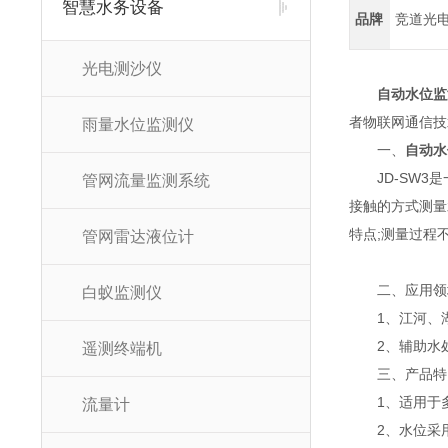
智慧水务设备
品牌
竞道光
光电测沙仪
自动水位监
者物联网通信技
雨量水位监测仪
一、
自动水
JD-SW3是
管网流量监测系统
接触的方式测量
特点;测量过程
管网雷达液位计
二、应用领
白蚁监测仪
1、江河、湖
2、辅助水处
遥测终端机
三、产品特
1、适用于多
流量计
2、水位采用