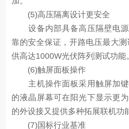
加。
(5)⾼压隔离设计更安全
设备内部具备⾼压隔壁电源
靠的安全保证，开路电压最⼤测试
供⾼达1000W光伏阵列测试功能
(6)触屏⾯板操作
主机操作⾯板采⽤触屏加键
的液晶屏幕可在阳光下显⽰更为
的外设接⼜提供多种拓展联机功
(7)国标⾏业基准