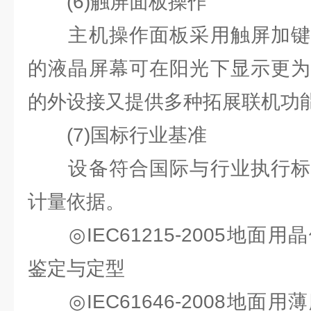
(6)触屏⾯板操作
主机操作⾯板采⽤触屏加键
的液晶屏幕可在阳光下显⽰更为
的外设接⼜提供多种拓展联机功
(7)国标⾏业基准
设备符合国际与⾏业执⾏标
计量依据。
◎IEC61215-2005地⾯
鉴定与定型
◎IEC61646-2008地⾯