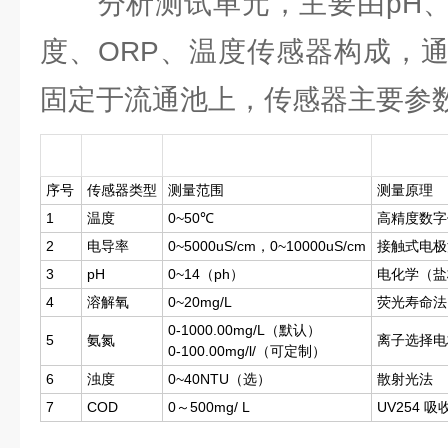
分析测试单元，主要由pH、
度、ORP、温度传感器构成，
固定于流通池上，传感器主要参
序号
传感器类型
测量范围
测量原理
1
温度
0~50℃
高精度数字
2
电导率
0~5000uS/cm，0~10000uS/cm
接触式电极
3
pH
0~14（ph）
电化学（盐
4
溶解氧
0~20mg/L
荧光寿命法
0-1000.00mg/L（默认）
5
氨氮
离子选择电
0-100.00mg/l/（可定制）
6
浊度
0~40NTU（选）
散射光法
7
COD
0～500mg/ L
UV254 吸