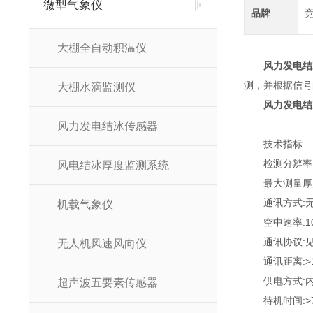
微型气象仪
品牌
大棚全自动积温仪
风力发电结
测，并根据信号
大棚水滴监测仪
风力发电结
风力发电结冰传感器
技术指标
检测分辨率:0
风电结冰厚度监测系统
最大测量厚度:
通讯方式:无线
机载气象仪
空中速率:1
通讯协议:见
无人机风速风向仪
通讯距离:>1
供电方式:内
超声波五要素传感器
待机时间:>7