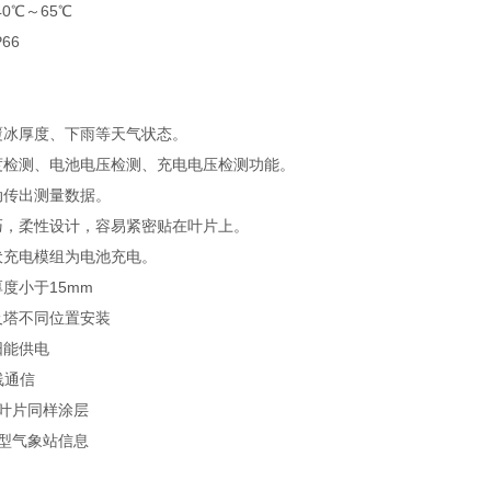
0℃～65℃
66
g
覆冰厚度、下雨等天气状态。
度检测、电池电压检测、充电电压检测功能。
动传出测量数据。
巧，柔性设计，容易紧密贴在叶片上。
伏充电模组为电池充电。
度小于15mm
及塔不同位置安装
阳能供电
线通信
叶片同样涂层
型气象站信息