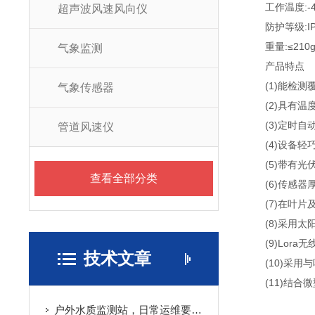
工作温度:-4
超声波风速风向仪
防护等级:IP
重量:≤210
气象监测
产品特点
(1)能检测
气象传感器
(2)具有温
(3)定时自
管道风速仪
(4)设备轻
(5)带有光
查看全部分类
(6)传感器厚
(7)在叶片
(8)采用太
(9)Lora无
技术文章
(10)采用与
(11)结合微
户外水质监测站，日常运维要做哪些工作