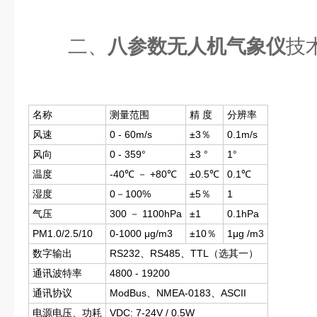
二、
八参数无人机气象仪
技
名称
测量范围
精 度
分辨率
风速
0 - 60m/s
±3％
0.1m/s
风向
0 - 359°
±3 °
1°
温度
-40℃ － +80℃
±0.5℃
0.1℃
湿度
0－100%
±5％
1
气压
300 － 1100hPa
±1
0.1hPa
PM1.0/2.5/10
0-1000 μg/m3
±10％
1μg /m3
数字输出
RS232、RS485、TTL（选其一）
通讯波特率
4800 - 19200
通讯协议
ModBus、NMEA-0183、ASCII
电源电压、功耗
VDC: 7-24V / 0.5W