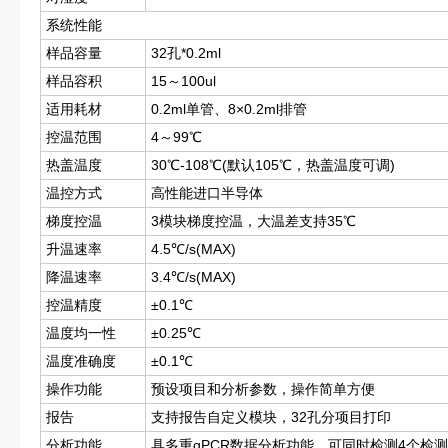
系统性能
样品容量
32孔*0.2ml
样品容积
15～100ul
适用耗材
0.2ml单管、8×0.2ml排管
控温范围
4～99℃
热盖温度
30℃-108℃(默认105℃，热盖温度可调)
温控方式
高性能进口半导体
梯度控温
3模块梯度控温，大温差支持35℃
升温速率
4.5℃/s(MAX)
降温速率
3.4℃/s(MAX)
控温精度
±0.1℃
温度均一性
±0.25℃
温度准确度
±0.1℃
操作功能
预设项目和分析参数，操作简单方便
报告
支持报告自定义模块，32孔分项目打印
分析功能
具多重qPCR数据分析功能，可同时检测4个检