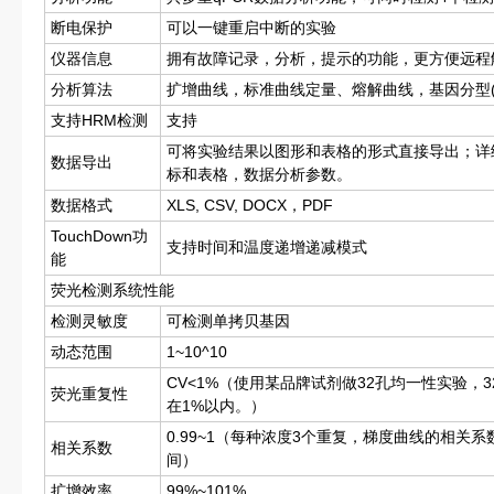
断电保护
可以一键重启中断的实验
仪器信息
拥有故障记录，分析，提示的功能，更方便远程
分析算法
扩增曲线，标准曲线定量、熔解曲线，基因分型(
支持HRM检测
支持
可将实验结果以图形和表格的形式直接导出；详
数据导出
标和表格，数据分析参数。
数据格式
XLS, CSV, DOCX，PDF
TouchDown功
支持时间和温度递增递减模式
能
荧光检测系统性能
检测灵敏度
可检测单拷贝基因
动态范围
1~10^10
CV<1%（使用某品牌试剂做32孔均一性实验，3
荧光重复性
在1%以内。）
0.99~1（每种浓度3个重复，梯度曲线的相关系数
相关系数
间）
扩增效率
99%~101%