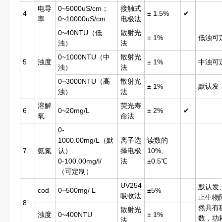
电导
0~5000uS/cm；
接触式
4
± 1.5%
✔
率
0~10000uS/cm
电极法
0~40NTU（低
散射光
± 1%
低浊可
浊）
法
0~1000NTU（中
散射光
5
浊度
± 1%
中浊可
浊）
法
0~3000NTU（高
散射光
± 1%
默认发
浊）
法
溶解
荧光寿
6
0~20mg/L
± 2%
✔
氧
命法
0-
1000.00mg/L（默
离子选
读数的
7
氨氮
认）
择电极
10%,
0-100.00mg/l/
法
±0.5℃
（可定制）
UV254
默认发
cod
0~500mg/ L
±5%
吸收法
止生物
8
然具有
散射光
浊度
0~400NTU
± 1%
数，功耗
法