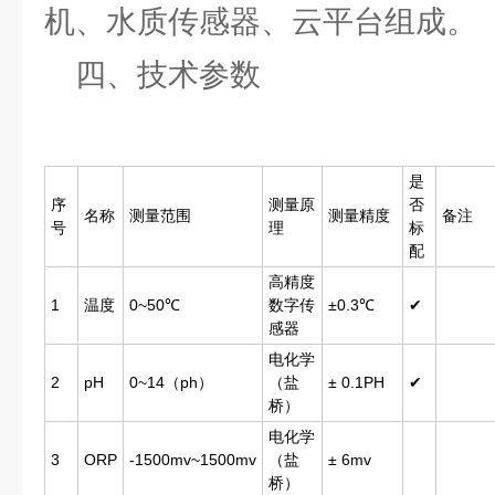
机、水质传感器、云平台组成。
四、技术参数
是
序
测量原
否
名称
测量范围
测量精度
备注
号
理
标
配
高精度
1
温度
0~50℃
数字传
±0.3℃
✔
感器
电化学
2
pH
0~14（ph）
（盐
± 0.1PH
✔
桥）
电化学
3
ORP
-1500mv~1500mv
（盐
± 6mv
桥）