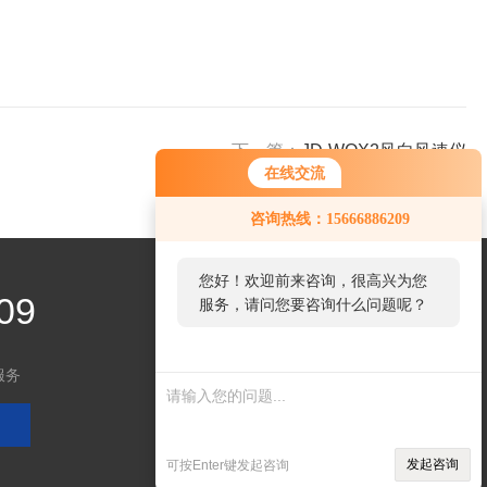
下一篇：
JD-WQX2风向风速仪
在线交流
您好！欢迎前来咨询，很高兴为您
咨询热线：15666886209
服务，请问您要咨询什么问题呢？
您好，看您停留很久了，是否找到
09
了需求产品，您可以直接在线与我
联系！
服务
关注微信
发起咨询
可按Enter键发起咨询