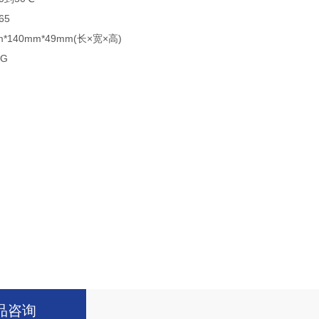
65
40mm*49mm(长×宽×高)
G
品咨询