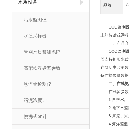
水质设备
品牌
污水监测仪
COD监测
上的按键或远程
水质采样器
一、产品介
COD监测
管网水质监测系统
器支持扩展水质
存储历史监测数据
高配款浮标五参数
备连接传输数据
二、
在线氨
悬浮物检测仪
在线多参数水
1.自来水厂：
污泥浓度计
2.地下水监测
3.河流、湖
便携式ph计
4.海洋监测