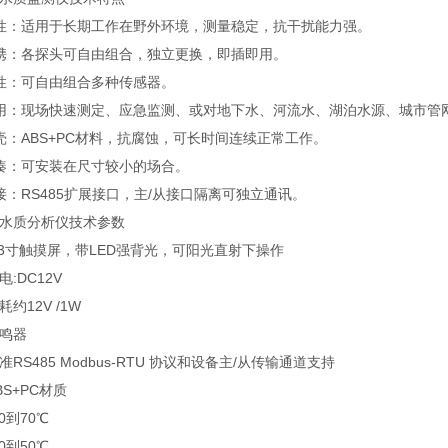
：适用于长期工作在野外环境，测量稳定，抗干扰能力强。
：各探头可自由组合，独立更换，即插即用。
：可自由组合多种传感器。
：现场快速测定、应急监测、或对地下水、河流水、湖泊水源、城市管
ABS+PC材料，抗腐蚀，可长时间连续正常工作。
：可安装在尺寸较小的场合。
RS485扩展接口，主/从接口隔离可独立通讯。
质分析仪技术参数
寸触摸屏，带LED强背光，可阳光直射下操作
DC12V
12V /1W
鸣器
485 Modbus-RTU 协议和设备主/从传输通道支持
+PC材质
到70℃
到50℃