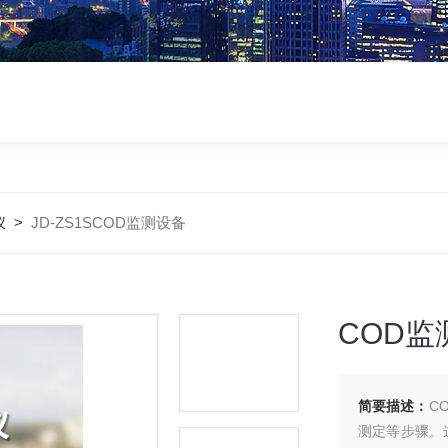
仪
>
JD-ZS1SCOD监测设备
COD监
简要描述：
C
测定等步骤。