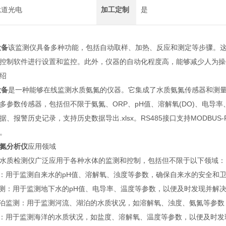
竞道光电
加工定制
是
设备
该监测仪具备多种功能，包括自动取样、加热、反应和测定等步骤。
控制软件进行设置和监控。此外，仪器的自动化程度高，能够减少人为操
绍
设备
是一种能够在线监测水质氨氮的仪器。它集成了水质氨氮传感器和测
多参数传感器，包括但不限于氨氮、ORP、pH值、溶解氧(DO)、电
、报警历史记录，支持历史数据导出.xlsx。RS485接口支持MODBUS
。
氮分析仪
应用领域
质检测仪广泛应用于各种水体的监测和控制，包括但不限于以下领域：
用于监测自来水的pH值、溶解氧、浊度等参数，确保自来水的安全和
：用于监测地下水的pH值、电导率、温度等参数，以便及时发现并解
泊监测：用于监测河流、湖泊的水质状况，如溶解氧、浊度、氨氮等参数
：用于监测海洋的水质状况，如盐度、溶解氧、温度等参数，以便及时发