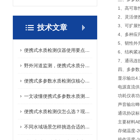
1、高可靠性
2、灵活便携
技术文章
3、可扩展性
4、多种应用
5、韧性外壳：
便携式水质检测仪器使用要点，减少检测数据误差
6、结构紧凑
7、通讯连接：
野外河道监测，便携式水质分析仪实际应用分享
四、多参数水
显示输出4.3
便携式多参数水质检测仪核心原理，看完快速搞懂
电源直流供电:
功耗仪表功耗约
一文读懂便携式多参数水质测定仪，户外检测不再难
声音输出蜂
便携式水质检测仪怎么选？现场水质检测实用指南
通讯协议标准RS
主要材料ABS
不同水域场景怎样挑选合适的浮漂水质监测站
存储温度-20
操作温度-10