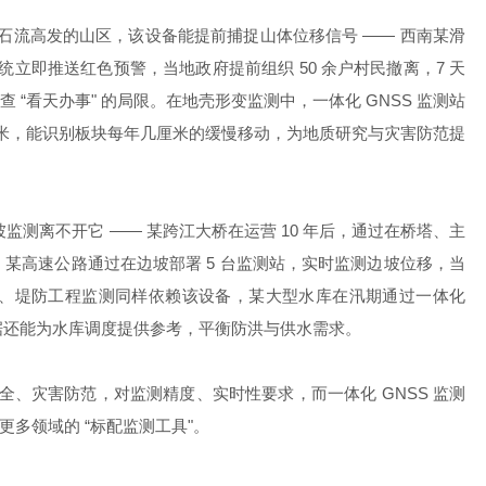
石流高发的山区，该设备能提前捕捉山体位移信号 —— 西南某滑
，系统立即推送红色预警，当地政府提前组织 50 余户村民撤离，7 天
看天办事" 的局限。在地壳形变监测中，一体化 GNSS 监测站
毫米，能识别板块每年几厘米的缓慢移动，为地质研究与灾害防范提
测离不开它 —— 某跨江大桥在运营 10 年后，通过在桥塔、主
塌，某高速公路通过在边坡部署 5 台监测站，实时监测边坡位移，当
大坝、堤防工程监测同样依赖该设备，某大型水库在汛期通过一体化
数据还能为水库调度提供参考，平衡防洪与供水需求。
全、灾害防范，对监测精度、实时性要求，而一体化 GNSS 监测
多领域的 “标配监测工具"。