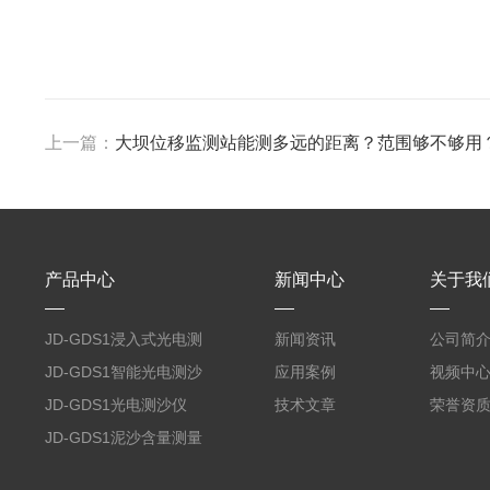
上一篇：
大坝位移监测站能测多远的距离？范围够不够用
产品中心
新闻中心
关于我
JD-GDS1浸入式光电测
新闻资讯
公司简
沙仪
JD-GDS1智能光电测沙
应用案例
视频中
仪
JD-GDS1光电测沙仪
技术文章
荣誉资
JD-GDS1泥沙含量测量
系统