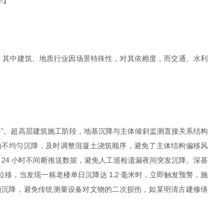
!】
装备"。其中建筑、地质行业因场景特殊性，对其依赖度，而交通、水利
装备"。超高层建筑施工阶段，地基沉降与主体倾斜监测直接关系结构
米 / 天的不均匀沉降，及时调整混凝土浇筑顺序，避免了主体结构偏移风
可 24 小时不间断推送数据，避免人工巡检遗漏夜间突发沉降。深基
移，当发现一栋老楼单日沉降达 1.2 毫米时，立即触发预警，施
屋顶沉降，避免传统测量设备对文物的二次损伤，如某明清古建修缮