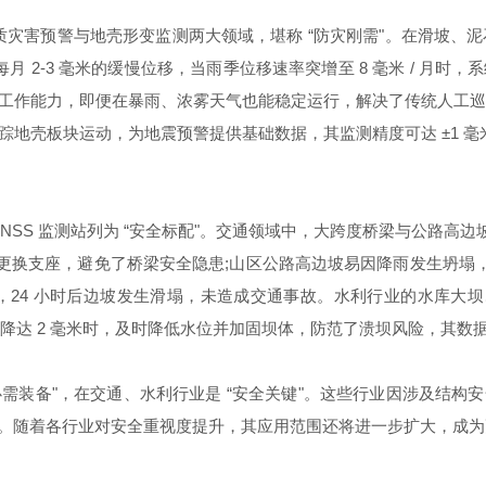
灾害预警与地壳形变监测两大领域，堪称 “防灾刚需"。在滑坡、泥
每月 2-3 毫米的缓慢位移，当雨季位移速率突增至 8 毫米 / 月时
作能力，即便在暴雨、浓雾天气也能稳定运行，解决了传统人工巡查 “
踪地壳板块运动，为地震预警提供基础数据，其监测精度可达 ±1 
 监测站列为 “安全标配"。交通领域中，大跨度桥梁与公路高边坡监
，及时更换支座，避免了桥梁安全隐患;山区公路高边坡易因降雨发生坍
路，24 小时后边坡发生滑塌，未造成交通事故。水利行业的水库
沉降达 2 毫米时，及时降低水位并加固坝体，防范了溃坝风险，其
需装备"，在交通、水利行业是 “安全关键"。这些行业因涉及结构安
"。随着各行业对安全重视度提升，其应用范围还将进一步扩大，成为更